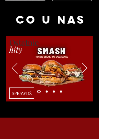
CO u NAS
Ostatnie
hi
ty
SPRAWDŹ