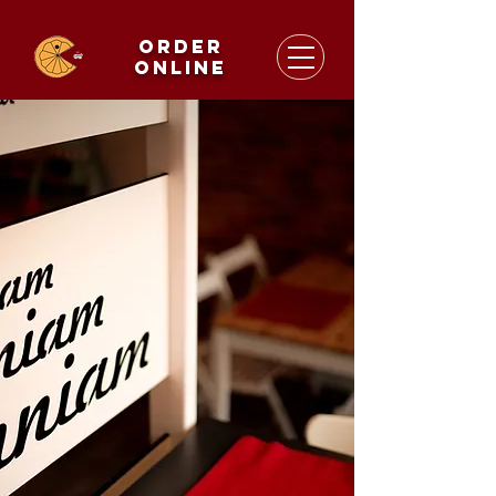
order
online
hello hungry
MNIAM
MNIAM
order
online