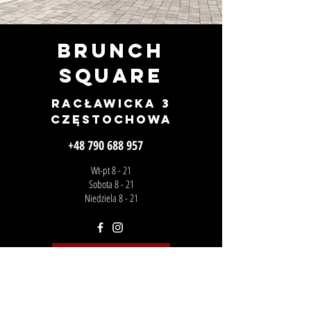
Brunch
square
RACŁAWICKA 3
Częstochowa
+48 790 688 957
Wt-pt 8 - 21
Sobota 8 - 21
Niedziela 8 - 21
Zadzwoń