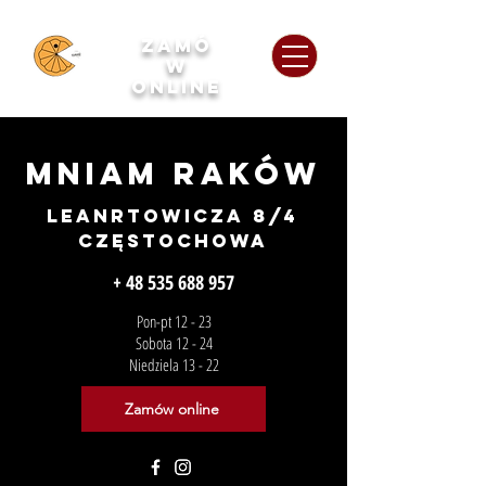
zamó
w
o
nline
Mniam raków
LEanrtowicza 8/4
Częstochowa
+ 48 535 688 957
Pon-pt 12 - 23
Sobota 12 - 24
Niedziela 13 - 22
Zamów online