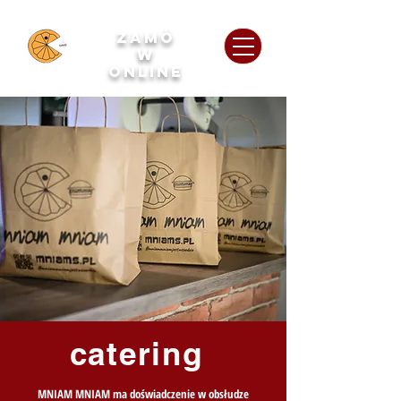
zamó
w
o
nline
catering
MNIAM MNIAM ma doświadczenie w obsłudze