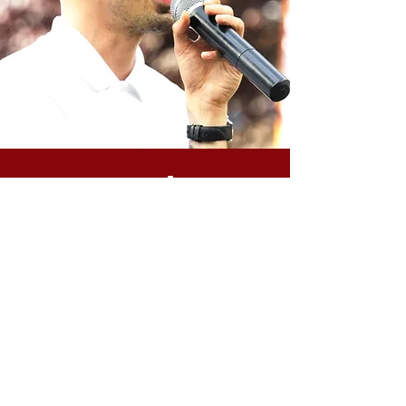
eventy
MNIAM MNIAM działa w branży eventowej, wspierając
imprezy lub konkretne miejsca turystyczne lub
wydarzenia sportowem, prywatki czy inne imprezy
.
Mamy sprzęt oraz doświadczenie by zapewnić zaplecze
gastronomiczne takiemu wydarzeniu.
W szczególnych przypadkach możemy pomóc w
promocji inicjatywy. Dysponujemy również
MNIAMOWOZEM
, który mobilnie może zacumować na
danym wydarzeniu. Jeśli jesteś zainteresowany